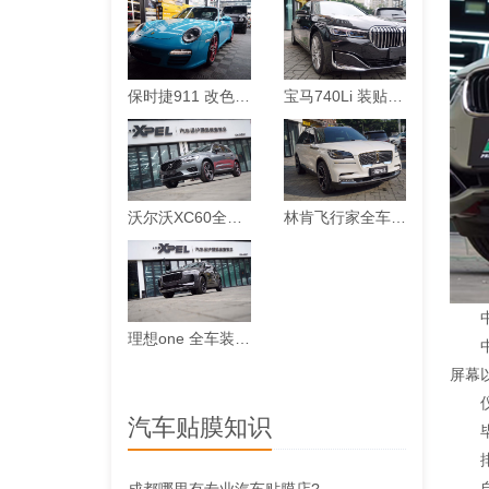
保时捷911 改色迈阿密蓝案例
宝马740Li 装贴XPEL隐形车衣案例
沃尔沃XC60全车装贴XPEL-ARES漆面保护膜案例
林肯飞行家全车装贴XPEL-MAX漆面保护膜案例
中
理想one 全车装贴XPEL-ARES漆面保护膜案例
中控
屏幕
仪
汽车贴膜知识
毕竟
排
自动
成都哪里有专业汽车贴膜店?