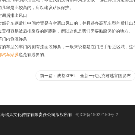
的几率是比较高的，所以建议贴膜保护。
后排出风口
分车辆后排中间位置是有空调出风口的，并且很多高配车型的后排出风
位置很容易被后排乘客的脚踢到，所以这也是我们需要贴膜保护的地方。
内侧装饰条
车型的车门内侧有漆面装饰条，一般来说都是在门把手附近区域，这个
都汽车贴膜
也是有必要的。
前一篇：成都XPEL：全新一代别克君越官图发布
海临风文化传媒有限责任公司版权所有
蜀ICP备19022150号-2