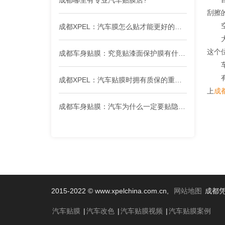
刮擦
空调
成都XPEL：汽车膜怎么贴才能更好的阻挡太阳热量呢？
大部
这个
成都车身贴膜：究竟贴漆面保护膜有什么没有好处呢？
车门
有的
成都XPEL：汽车贴膜时拥有质保的重要性
上
成
成都车身贴膜：汽车为什么一定要贴隐形车衣？
2015-2022 © www.xpelchina.com.cn,
网站地图
成都凭
汽车贴膜
|
汽车改色
|
汽车贴膜视频
|
汽车贴膜案例