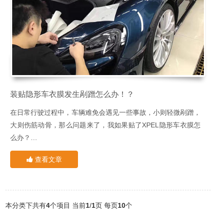
皮或电动座椅、外包围、大灯及轮毂等。所以，建议车主朋友们
便宜，每万元才会增加100元的保费，比起车衣膜和车辆其他保
在装贴隐形车衣后购置一份新增设备险。
险不值一提。
那么如何选择好的品牌和拥有授权的门店，是对于售后维护和保
值得注意的是，保险公司普遍只认大品牌的隐形车衣，保险公司
障自身利益的重要环节！
一般会让车主提供贴膜收据、专车专用膜报价单。车主需要联系
上面的品牌分别是
龙膜、罗利普斯、3M、UPPF、XPEL、冠
贴隐形车衣的售后，讲明缘由，获得官方出具的相对应的损毁部
蝶
，是目前市面上比较主流的车衣膜产品。
位车膜报价。但前提是车主购买的隐形车衣产品必须是大品牌产
有装贴需求的车主朋友可以详情质询：
品，目前车膜行业相对鱼龙混杂的市场情况下，大品牌的质保和
成都XPEL中国1号直营店www.xpelchina.com.cn
，贴膜咨询热
装贴隐形车衣膜发生剐蹭怎么办！？
售后服务更有保障，另外，大品牌产品也有正规统一的价格系
线：15902832572
在日常行驶过程中，车辆难免会遇见一些事故，小则轻微剐蹭，
统，出具的报价单也更有可信度，更容易被保险公司所接受和认
大则伤筋动骨，那么问题来了，我如果贴了XPEL隐形车衣膜怎
可。前提也要是官方渠道购买的正品膜才行。
四川隐形车衣就选XPEL中国1号直营店
么办？
核心专业技师：XPEL中国1号直营店拥有核心专业技师以及多名
车辆在装贴完后隐形车衣，多多少少我们会遇到上述一些售后问
一、发生交通事故：
行业内的汽车贴膜专家，他们都是奋战在一线多年的资深技术人
查看文章
题。膜损坏了怎么办？可以走保险吗，保险会赔付吗？赔付费用
1、对方全责
员。三分膜七分贴，技术人员的操作水平很大程度上决定了施工
怎么算？今天就来跟大家解答这个问题。
由对方保险公司理赔！可凭隐形车衣购买发票（或让门店提供单
质量。
据证明），即可获得对方保险公司的理赔。
二、非交通事故
专业施工环境：XPEL中国1号直营店拥有专业的大型无尘施工
2、自己全责
如果是自己不小心造成车辆膜损坏怎么办？
间，配备有齐全的进口喷淋降尘设备，真正做到标准化、流程化
本分类下共有
4
个项目
当前
1
/
1
页
每页
10
个
如果需要自己保险公司理赔，那么你需要在装贴隐形车衣后，为
1、是否购买保险
施工作业。