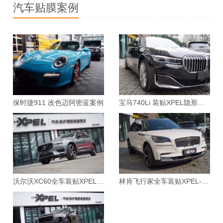
汽车贴膜案例
其购买“新增设备险”，可由装贴门店提供证明单据，保险公司给
只要是购买了车衣膜保险，无论是否发生事故，只要有破损都可
以上攻略适用于XPEL、UPPF、龙膜、外星人等各大品牌，快
授权正品专营：XPEL中国1号直营店承诺永远只做授权正品。同
予理赔。
以申请保险理赔！！！
去装贴您的爱车吧！
时，拥有专业的隔热膜和隐形车衣检测设备，可以真正识别隔热
3、双方责任
2、门店免费修复
同样的门店，同样的膜，不一样的服务！我们不一样！
详情质询
膜和隐形车衣的优劣。
通过上述理赔需求，自己有购买“新增设备险”保险公司赔付，反
XPEL车衣膜拥有到店申请免费修补的政策，凡是车衣膜破损面
成都XPEL中国1号直营店www.xpelchina.com.cn
之自己责任部分自己承担，对方责任部分，对方承担。
积小于40cm×40cm大小即可免费修补！免费修补！免费修补！
重要的事情说三遍！
保时捷911 改色迈阿密蓝案例
宝马740Li 装贴XPEL隐形车衣案例
沃尔沃XC60全车装贴XPEL-ARES漆面保护膜案例
林肯飞行家全车装贴XPEL-MAX漆面保护膜案例