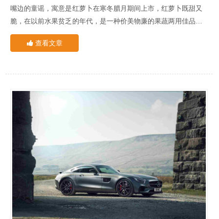
XPEL官方推荐
建行ETC1.百元好礼：新办ETC客户有机会1分钱换购最高百元
间，配备有齐全的进口喷淋降尘设备，真正做到标准化、流程化
嘴边的童谣，寓意是红萝卜在寒冬腊月期间上市，红萝卜既甜又
XPEL中国1号直营店
加油卡等好礼2.畅行优惠：OBU设备免费送、免费寄及高速通行
施工作业。
脆，在以前水果贫乏的年代，是一种价美物廉的果蔬两用佳品，
费95折3.洗车泊车周周惠4.双流机场停车48小时只要1元5.1元可
授权正品专营：XPEL中国1号直营店承诺永远只做授权正品。同
24小时服务热线：15902832572
也是预示着即将过年。算一算日子还有1个月2019年就结束了，
在经济发展越来越好的今天，到年底领到年终奖的朋友们想着自
享单次最高8公里代驾权益6.中石化加油满200元最高减100元
时，拥有专业的隔热膜和隐形车衣检测设备，可以真正识别隔热
查看文章
每到年底就有买年货这一说
己辛勤劳动的这一年，不少人也将汽车纳入年货采购清单之一，
点击电话咨询
7.5元看电影5折享美食5折游四川 超市欢乐购8.周周优惠洗车、
膜和隐形车衣的优劣。
买一辆车开回家，也是从某种程度上象征你的收入和地位。那么
积分优惠换油、免费道路救援（部分权益名额有限）
过年买车有优惠吗？
过年买车不仅没有优惠，反而更贵！！！
农行ETC1.设备免费送2.最高9折优惠高速行3.凡通过成都农行
许多人认为买东西赶节日，因为商家会推出各种节日促销活动，
办理ETC的新客户，到成都农行任意营业网点扫码领取话费或油
老板薄利多销，消费者捡到便宜，简直香的很！但是，汽车不可
卡：绑定信用卡可获得100元话费或油卡绑定借记卡可获得50元
能符合这个定律！
关注汽车行业的朋友们会知道，每年12月开始厂家会公布自己
话费或油卡成都农行260多个“成都市高速公路ETC安装点”提供
首先，与其他传统服饰和家用电器不同，由于汽车是大宗商品，
品牌车辆的年度销售达成状况，销售情况好的品牌12月之前就
免费安装。（部分内容综合自四川日报、成都商报、红星新闻）
不会有车商老板低价大打折扣的做促销活动，市场供需关系是决
已经完成销售任务，因此热门品牌的车型会在下半年开始逐渐收
定价格的第一要素，而且临近过年，物价都有上涨的情况，汽车
紧销售政策和优惠力度，不再为冲量而大幅出校，用其他金融政
买没买车都要关注一下隐形车衣膜，有车的朋友一定要去装贴一
当然也不列外。
策来刺激消费。
张，除了能增值以外还能保护车漆，提亮车体颜色，自动修复小
所以要买车的朋友们建议不要年底购买汽车，可以考虑在北京、
剐蹭等多种好处！
上海、广州、成都车展的时间和每年5-10月的传统销售淡季购
装贴隐形车衣就选
四川XPEL中国1号直营店
车，选择这个时间段购买相对优惠力度最大。
核心专业技师：XPEL中国1号直营店拥有核心专业技师以及多名
行业内的汽车贴膜专家，他们都是奋战在一线多年的资深技术人