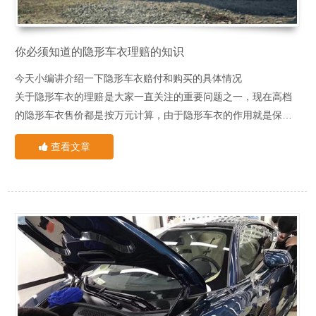
员。三分膜七分贴，技术人员的操作水平很大程度上决定了施工
质量。
如您想了解汽车贴膜相关产品或价格
专业施工环境：XPEL中国1号直营店拥有专业的大型无尘施工
你必须知道的隐形车衣理赔的知识
XPEL官方推荐
间，配备有齐全的进口喷淋降尘设备，真正做到标准化、流程化
今天小编讲介绍一下隐形车衣赔付和购买的具体情况
XPEL中国1号直营店
施工作业。
关于隐形车衣的理赔是大家一直关注的重要问题之一，现在高档
授权正品专营：XPEL中国1号直营店承诺永远只做授权正品。同
24小时服务热线：15902832572
的隐形车衣售价都是按万元计算，由于隐形车衣的作用就是保护
时，拥有专业的隔热膜和隐形车衣检测设备，可以真正识别隔热
点击电话咨询
漆面免受伤害的，拥有良好的的防刮蹭效果，由此贴隐形车衣的
首先，隐形车衣是在保险公司的索赔范围以内的，这一点毋庸置
膜和隐形车衣的优劣。
查看文章
人也是越来越多！并且只是小剐蹭的话，车衣是能够自动热修复
疑，而根据保险公司理赔范围将这个问题分为两类：为购置新增
的，并且在一定损坏范围内，装贴门店是能提供免费修复的。但
设备线和已购置新增设备线（具体需要咨询投保的保险公司）
是如果损坏比较大的范围，就得更换一个面的装贴。
一、未购置新增设备险
顾名思义就是未对车衣膜进行投保，那么如果事故过程中，自己
全责或则部分责任，出现需要更换面的贴装情况是需要自己支付
贴装费用的。但是如果是对方车全责，即便是自己没购买保险，
二、已购置新增设备险
对方是需要赔付全部损失包含车衣膜。
首先，新增设备险是保险公司可投保的附加险的一种，它负责赔
偿由于发生碰撞等意外事故，而造成的车上新增设备的直接损
失。新增设备可以是加装的制冷设备、CD及电视录像设备、真
从上面的图片车主朋友们可以发现，其实新增设备险的保费相当