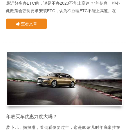
最近好多办ETC的，说是不办2020不能上高速？”的信息，担心
此政策会强制要求安装ETC，认为不办理ETC不能上高速。在搜
阅各种新闻报道后，小编认为是对ETC办理政策的误解，办理
7月23日，成都市交通运输局召开成都市深化收费公路制度改革
查看文章
ETC是为了实现不停车快捷收费，交通部门正在加快ETC的推广
取消高速公路省界收费站工作新闻通气会上发布了ETC用户可享
应用，但对因故没有安装ETC的车辆，暂时还将保留少量人工收
受不少于5%的车辆通行费，大力拓展ETC收费车道等政策。目
费车道提供服务。
前，成都出台了一些促进ETC安装的有关政策，包括免费安装。
下面小编为大家搜集了各大银行最新优惠政策
成都全面实施车主免费安装ETC车载装置（OBU），车主无需
中行ETC1.通行费低至七六折2.OBU免费送3.新办ETC客户享
缴纳一分钱，相关成本由ETC发行机构统筹解决。ETC用户还可
100元加油礼遇或话费礼遇
享受不少于5%的车辆通行费基本优惠政策，同时鼓励ETC发行
邮储银行ETC1.ETC客户周末高速公路通行费7折2.免费赠送及
还没有办理ETC的车主朋友可以参考上面的优惠政策选择办理，
机构在此基础上，向车主实施更多优惠措施。
安装OBU，无盗刷风险3.安装ETC即送百元好礼4.加油每月最高
没有办理ETC需求的朋友也不用担心车辆在没有ETC的情况下无
优惠120元（邮储信用卡客户）5.9元洗车、观影、美发、美
法进入高速。
容、健身、洁牙等优惠活动（邮储信用卡客户)6.唯品会、中粮
无论安装还是不安装ETC的车主，都要装贴隐形车衣！！！除了
装贴隐形车衣就选四川XPEL中国1号直营店
我买网满100元减50元优惠（邮储信用卡客户）7.途牛旅游最高
能增值以外还能保护车漆，提亮车体颜色，自动修复小剐蹭等多
核心专业技师：XPEL中国1号直营店拥有核心专业技师以及多名
立减1000元优惠（邮储信用卡客户)8.最低88积分兑换中杯星巴
种好处！
行业内的汽车贴膜专家，他们都是奋战在一线多年的资深技术人
克（邮储信用卡客户）9.1元享双流机场停车48小时、享8公里
员。三分膜七分贴，技术人员的操作水平很大程度上决定了施工
年底买车优惠力度大吗？
代驾权益（邮储白金信用卡客户）10.全年不限次代办交管服
质量。
如您想了解汽车贴膜相关产品或价格
务，代办费及邮寄费全兔（邮储车主卡金卡、白金卡客户）
专业施工环境：XPEL中国1号直营店拥有专业的大型无尘施工
萝卜儿，抿抿甜，看倒看倒要过年，这是80后儿时年底常挂在