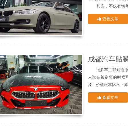
后整理洁净了，漆层也
成都车身贴膜
就
其实，不仅有钢琴漆
其次，如果不定期对
面奶洗脸，以促进护肤
护，今天小编给你列举
漆是汽车车身的保养层
查看文章
打了蜡的汽车减少了
中控屏区域
雨或其他腐蚀性物质会
中控屏的使用率是很
汽车总是长时间暴露
还是触摸屏幕，所以
泽度，但是紫外线对
的区域，有的高配车
速老化速度。一旦车漆
可以贴膜的。
仪表盘区域
因此，停车必须在阴
毕竟，汽车的大部分
现在我们许多车主会
很多车主都知道原车
该受到膜的保护，这也
太阳，隐形车衣可以阻
人说在被刮坏的时候
排档区
可是对于咱们也要需
漆，价值根本比不上原
自动挡汽车的排挡区
跟车不是很合适，在
另外，还有的车主选
都是有镜面屏用来显
查看文章
对车漆造成损伤，进而
漆面越来越薄，这也是
比较高的，所以建议贴
当我们想要防止这种
空调后排出风口
车主最好的选择，今
大部分车辆后排中间
作用虽然是一些平常的
排出风口有显示不同