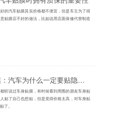
复。开车在路上遇到发生追尾，刮擦的情况，爱车的
的汽车贴膜其实价格都不便宜，但是车主为了得
车留下了刮痕，颜值下降。这些漆面保护膜可以为你
同意贴膜店不好的做法，比如说用店面保修代替制造
隐形车衣能将漆面的亮度提高30%以上，打蜡、
车主在挑选汽车膜时被忽悠，而其中的危害，有
比镀晶等价格较高，但是好处同时也是相当明显
为你爱车穿上自己真实的隐形盔甲，你值得我们拥
护权。
会清楚地标明车主售后的细节，一些品牌的电子
承诺。而店面保修，内容全部由店主一张嘴，即使后
成都车身贴膜：汽车为什么一定要贴隐形车衣？
题，如何解决也只能看店内的态度。
境和技术
听说过车身贴膜，有时候看到周围的朋友车身贴
”，贴膜环境和技术人员技术至关重要。厂家的电子
别人贴了自己也想贴，但是觉得价格太高，对车身贴
技师技术、质保要求都有严格的管理。那么，面对一
贴了。
们需要对门店是不是官方授权店面打个问号。
身贴膜这回事，让大家少走弯路。
是对车主们身体危害最大的陷阱，为了避免假膜
定要贴车衣？