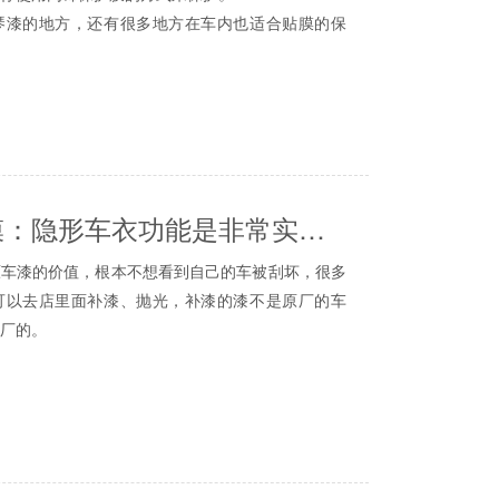
没有了之前的光泽了。
跟我们护肤一样，在护肤之前，我们应该卸妆，用洗
的地方，还有很多地方在车内也适合贴膜的保
汽车漆上蜡，也会造成汽车漆的光泽。就像汽车
品的渗透和吸收。
一些，看看哪些地方适合贴膜保护。
一样，蜡也是汽车漆的保养层。
汽车接触酸雨或其他腐蚀性物质的机会，因为酸
损坏油漆表面。一年打四次蜡，在每个季节之前。
高的，难免会因为受到刮擦，有的车辆的中控屏
在阳光下，虽然清漆层通过反光来增强汽车的光
这个地方是建议贴膜保护的，另外一个屏幕以及周边
车漆是有害的。如果车漆长时间暴露在阳光下，会加
型上，物理按键也被升级为触摸按键了，这部分也是
老化，就失去了光泽度。
成都汽车贴膜：隐形车衣功能是非常实用的
凉或背光的地方进行，以避免车辆长期暴露。
状态信息都是由仪表板反映的，所以仪表板也应
挑选给车贴隐形车衣，不管是刮风下雨或许是大
漆的价值，根本不想看到自己的车被刮坏，很多
有助于我们清楚地观察。
挡一部分环境天气对车身的损伤。
可以去店里面补漆、抛光，补漆的漆不是原厂的车
要注意车衣的适配度，假如挑选的
成都车身贴膜
厂的。
域，即使我们没有钢琴烤漆面板，但在排挡旁边
刮风的时候，车身总是在和车衣来回摩擦，那么也会
择抛光，但是抛光之后就会让原本就很薄的汽车
示车辆所处的实时档位的，这个地方被刮擦的几率是
影响车漆的光泽度。
在损害车漆。
膜保护。
情况，必须给车漆做一个保护层，隐形车衣就是
天小编也来给大家说一下隐形车衣的一些功能，这些
位置是有空调出风口的，并且很多高配车型的后
功能，但是却是非常实用的。
温度的小屏幕，有的也加有漆面装饰，这个位置很容