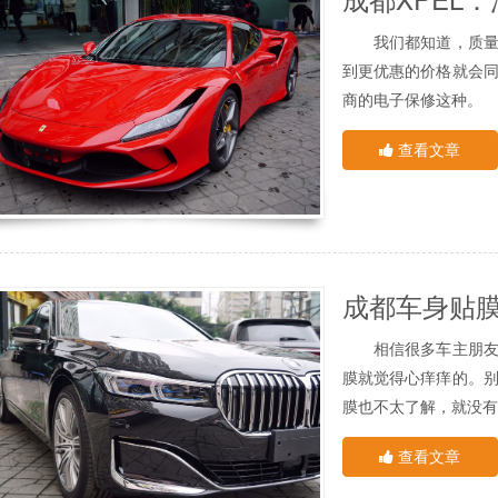
且他还会进行自动修
我们都知道，质量好
人都知道，忧愁的是
到更优惠的价格就会
解决。
其次，爱美之心，贴
商的电子保修这种。
镀晶、等都不再需要。
这种还比较多，造成
虽然说漆面保护膜相
查看文章
些车主并不了解清楚。
的。
成都车身贴膜
，
有。
第一、放弃售后保
官方的电子保修通常
保修甚至会有虚假的
续发现贴膜存在质量问
第二、不看贴膜环
相信很多车主朋友都
“三分膜 ，七分贴
膜就觉得心痒痒的。
质保店对店铺环境、
膜也不太了解，就没有
个店面质保的店面、我
今天就来我们聊聊车
三、产品真伪难辨
查看文章
劣质、来源不明的膜
01.汽车为什么一