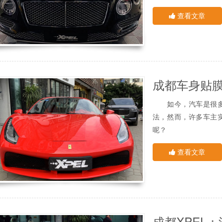
雨的影响。
安装液等，确保施工时
查看文章
随着汽车膜需求的增
4、优秀的技术团
羹，也导致了假货的泛
人们都说：”三分膜
如果有人告诉你：“
经验的贴膜团队是保
种不同说法都是不正确
同，培训出来的仅贴
是不可同日而语的。
如果了解不够，要找
最后成都汽车贴膜小
宜。使用假冒伪劣产
都兴勤源--XPEL中国
如今，汽车是很多家
康，影响出行。
本文所有图片和视频
法，然而，许多车主
劣质的汽车贴膜容易
享!转载请注明xpelchin
呢？
视觉疲劳，甚至使车内
小编经常看到车随意
如何选择一个大品牌
查看文章
物。真正的爱车的人会
优质产品的保护，高质
其次，要看到客户
现在车已经成为家庭
成千上万的客户服务好
换新车，所以对于大
没有好处呢？
成都XPEL
隐形车衣是具有强的