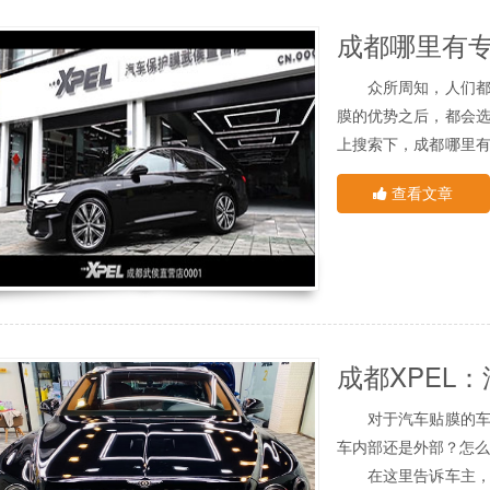
成都哪里有专
众所周知，人们都喜
膜的优势之后，都会
上搜索下，成都哪里
成都汽车贴膜小编今天
专业的汽车贴膜店
查看文章
1、良好的施工环
业内人士都知道，汽
洁净，不至于胶层沾
的基础，同时也是专
贴膜平添一种仪式感。
2、专业的施工设
专业的汽车贴膜店设
时候光线的亮度，在
么时候用弱水，什么
对于汽车贴膜的车主
与，比如：①医用级别
3、贴膜专用施工
车内部还是外部？怎么
工欲善其事，必先利
在这里告诉车主，汽
的便捷性，汽车贴膜