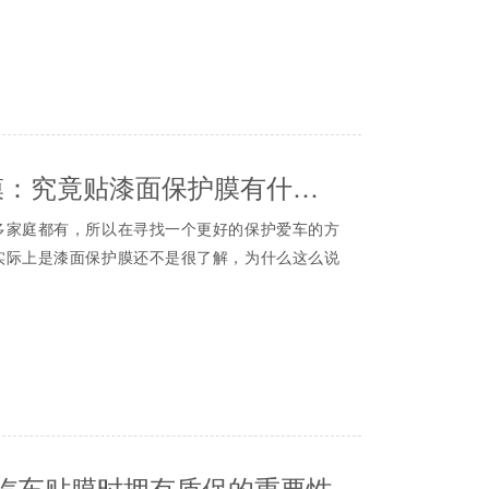
的稳定，不会伤害到每一辆爱车。
加，其市场也越来越大，各大商家都想来分一杯
队
滥。
，七分贴“可见经验丰富的贴膜技师多么重要，有
汽车贴膜贴在车外”或“汽车贴膜要贴两层”，这两
证贴膜质量的前提，而且不一样的车型施工难度不
的，要么是不懂行，要么就是就是在忽悠你。
过几台车的技师跟有着大量车型施工经验的贴膜技师
成都车身贴膜：究竟贴漆面保护膜有什么没有好处呢？
一个靠谱的品牌，找专业的店家，不要想捡便
编给大家推荐一家成都专业汽车贴膜店，成都成
品，不仅起不到保护作用，还会危害车内人员的健
1号直营店
庭都有，所以在寻找一个更好的保护爱车的方
均为XPEL中国1号直营店真实拍摄，欢迎转发分
实际上是漆面保护膜还不是很了解，为什么这么说
起泡，影响爱车的美观，也会使视线模糊，产生
a.com.cn 来源
人员感到头晕恶心，降低行车安全。
停在路边，风吹日晒，尘土飞扬，昆虫和其他赃
？看看他的名声，看看他的实力。首先，必须有
保护汽车漆面，通常做的就是给车贴漆面保护膜。
量的产品是一个品牌，手册。
的信任，看到用户体验是否好，
成都XPEL
可以把
的必备品，车有使用年限，我们有钱也不会天天
的品牌不会坏。
家可以选择贴漆面保护膜，究竟贴漆面保护膜有什么
：汽车贴膜时拥有质保的重要性
韧性，一般的小刮小擦都不会直接伤害到它，而