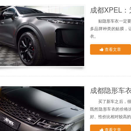
易被后排乘客的脚踢到
成都XPEL
1、预防外部环境
车门内侧装饰条
这是一个重要的作用
有的车型的车门内侧
贴隐形车衣一定要选
将面临冰雹、酸雨、
域，这个地方同样是
多品牌种类的贴膜，
好的防止这些。
贴膜
也是有必要的。
衣。
贴了隐形车衣之后，
其中在成都的车主们
在蒸笼里面开车。
查看文章
小编要给大家推荐的X
相当于就是给你的汽
害。
1、看门店的形象
2、防止划车党
门店的形象很大程度
有时有人不小心给你
会比穿得吊儿郎当的
防止这些刮伤。
很多种类型的。
3、车辆保值
专业贴膜店、专业改
当你以后后想要换车
买了新车之后，很多
就当然要选择专业的贴
的估价通常较低，如
既然隐形车衣的价格
所以，如果你看中的
会增强车身的亮度，卖
好、性价比相对较高的
和玻璃膜)，那么这
这里用很简单的几种
下去，说明技术口碑都
查看文章