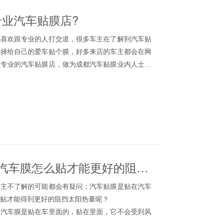
业汽车贴膜店?
欢跟专业的人打交道，很多车主在了解到汽车贴
选择给自己的爱车贴个膜，好多来店的车主都会在网
有专业的汽车贴膜店，做为成都汽车贴膜业内人士，
给大家讲讲什么样的店才算是专业的汽车贴膜店。
必备的条件：
境
车贴膜最好在无尘施工间进行，这样能保持膜的
灰。干净整齐的施工环境，是确保汽车贴膜良好效果
注汽车贴膜态度的体现，整齐的店内环境，能让汽车
备
备齐全，选材考究，包括用什么颜色的光，贴膜
成都XPEL：汽车膜怎么贴才能更好的阻挡太阳热量呢？
什么温度下施工最好，应保持什么样的湿度范围，什
地方用微水，而这些精确的数据，需要专业设备的参
不了解的可能都会有疑问：汽车贴膜是贴在汽车
的照明系统;②先进喷淋降尘设备;③恒温空调等。
工具
贴才能得到更好的阻挡太阳热量呢？
其器。专业的施工工具能在一定程度上提高施工
车膜是贴在车里面的，贴在里面，它不会受到风
常用的工具包括：刮板、手工刀、吹风机、洗膜液、