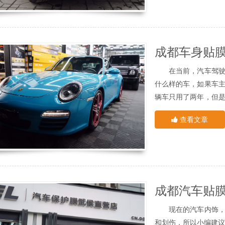
的发生，品牌贴膜将在
隐形车衣又称漆面保
车主们经由电子质保
膜 ，从而屏蔽汽车漆
而这一点问题也是很多
02.车身贴膜会伤
成都XPEL
提示没
贴车衣是不会伤到车
个膜不仅没用，更严重
轻划一道痕迹，不会
在当前，汽车驾驶一
膜，不会伤害汽车漆本
什么样的车，如果车
03.贴上车衣后有
辆车只用了两年，但
(1)贴完车衣后，一
原因。
看边角是否起边，车漆
查看文章
一，我们需要对汽车
(2)建议后续洗车
保养车身钢的保养层
04.贴车衣的时间
清漆层，至于各自的功
我们常见的汽车美容
车漆没有出现光泽，
小时，但是贴车衣却需
身上可以用以反射光
贴车衣的步骤比较繁
成都汽车贴
层乃至是底漆层将会
剪、贴膜、包边等一
它漆层就没有了光泽。
像咱们经常会因为遇
业度，为此耗时较长，
现在的汽车内饰，很
如不能及时有效处理
05.为什么需要深
和划伤，所以小编建议