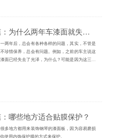
膜桶内、膜箱内、电子保修中形成三合一。
护膜，是可以附着在汽车漆上的一层透明柔性薄
内容，很容易检查出汽车膜和店面的真伪情况，
与外界有害物质接触，以达到更好的漆保护效果。
不良商家害怕车友们知道的事情。
害车漆吗？
有官方电子保修的隐患，虽然看起来有点优惠，这
成都车身贴膜：为什么两年车漆面就失去了光泽？
漆，贴车衣时切割膜，只会在隐形车衣表面上轻
的是行车安全，汽车玻璃损坏，完全不值得。
完全切割膜。此外，隐形车衣是一层膜在汽车漆面的
两年后，总会有各种各样的问题，其实，不管是
身。
主不珍惜保养，总会有问题。例如，之前的车主说这
哪些注意事项？
是漆面已经失去了光泽，为什么？可能是因为这三个
周内不能进行洗车，并且3-7天后可以回来检查，
上有没有空气泡等问题。
漆有一个简单的了解，车漆是车体外辅助美观和
使用中性、环保、无腐蚀性的洗车水。
，它通常分为三层，从内到外都是引物层、彩漆层、
为什么需要两天？
能，我们可以从名称中看到。
服务项目：打蜡需要30-60分钟，镀晶需要几个
直接的原因之一便是清漆层被损坏掉了。作为车
要2天左右，很多车主都很纳闷怎么需要这么久？
线，为车添加闪亮度的漆层，一旦被损坏，那么色漆
琐，包括漆面深度干净、平整度修复、防护、裁
膜：哪些地方适合贴膜保护？
产生直接暴露在空气中，没有了清漆层反射光线，其
系列行动，异常磨练师傅的细心和耐烦以及手法的专
见这样一些在车上我们看到鸟屎之类的脏物，假
也是一个慢工出细活的过程。
多地方都用来装饰钢琴的漆面板，因为容易磨损
，那么时间一久，它就会发生腐蚀清漆层，就算是之
层清洁漆面，然后才能车身贴膜？
你使用内饰保护膜的方式来保护。