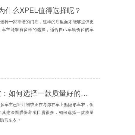
，所以这也是我们需要贴膜保护的地方。
：为什么XPEL值得选择呢？
的损害
，我们的生活环境越来越受到污染，我们的汽车
有漆面装饰条，一般来说都是在门把手附近区
择一家靠谱的门店，这样的店里面才能够提供更
灰尘、鸟粪等，这会严重损坏车漆，隐形车衣可以很
一个容易刮擦的地方，所以把这里可以贴上
成都汽车
让车主能够有多样的选择，适合自己车辆价位的车
可以让你在夏天炎热的天气中，不会觉得自己是
都知道，成都的汽车贴膜门店真的太多了，今天
PEL也是其中一家，那为什么值得选择呢？
车穿上隐形的盔甲，隔绝了外部恶劣环境的损
上会决定这家门店的专业度，衣冠楚楚的人总是
划伤，也许有些熊孩子造成的，隐形车衣就可以
人更值得大家相信，在汽车市场圈里面，门店也是有
成都隐形车衣：如何选择一款质量好的隐形车衣
装店、连锁美容洗车店等等，我们要贴隐形车衣
时，车主可能会车卖给二手市场，大面积补漆车
车主已经计划或正在考虑在车上贴隐形车衣，但
膜店。
果你有隐形车衣，
成都汽车贴膜
会对保护原车漆，还
比其他漆面膜保养项目贵很多，如何选择一款质量
门店，店内售卖产品就是膜(包括改色膜、车衣
车的价格自然也会高一些的。
隐形车衣？
家店就是专业贴膜店，如果在你们当地这家店能经营
方式，来帮车主们做出选择。
还不错。