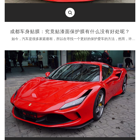
成都车身贴膜：究竟贴漆面保护膜有什么没有好处呢？
如今，汽车是很多家庭都有，所以在寻找一个更好的保护爱车的方法，然而，许多车主实际上是漆面保护膜还不是很了解，为什么这么说呢？
小编经常看到车随意停在路边，风吹日晒，尘土飞扬，昆虫和其他赃物。真正的爱车的人会保护汽车漆面，通常做的就是给车贴漆面保护膜。
现在车已经成为家庭的必备品，车有使用年限，我们有钱也不会天天换新车，所以对于大家可以选择贴漆面保护膜，究竟贴漆面保护膜有什么没有好处呢？
隐形车衣是具有强的韧性，一般的小刮小擦都不会直接伤害到它，而且他还会进行自动修复。开车在路上遇到发生追尾，刮擦的情况，爱车的人都知道，忧愁的是车留下了刮痕，颜值下降。这些漆面保护膜可以为你解决。
其次，爱美之心，贴隐形车衣能将漆面的亮度提高30%以上，打蜡、镀晶、等都不再需要。
虽然说漆面保护膜相比镀晶等价格较高，但是好处同时也是相当明显的。
成都车身贴膜