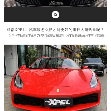
人们都说：”三分膜，七分贴“可见经验丰富的贴膜技师多么重要，有经验的贴膜团队是保证贴膜质量的前提，而且不一样的车型施工难度不同，培训出来的仅贴过几台车的技师跟有着大量车型施工经验的贴膜技师是不可同日而语的。
最后成都汽车贴膜小编给大家推荐一家成都专业汽车贴膜店，成都成都兴勤源--XPEL中国1号直营店
本文所有图片和视频均为XPEL中国1号直营店真实拍摄，欢迎转发分享!转载请注明XPELCHINA.COM.CN 来源
成都XPEL：汽车膜怎么贴才能更好的阻挡太阳热量呢？
对于汽车贴膜的车主不了解的可能都会有疑问：汽车贴膜是贴在汽车车内部还是外部？怎么贴才能得到更好的阻挡太阳热量呢？
在这里告诉车主，汽车膜是贴在车里面的，贴在里面，它不会受到风雨的影响。
随着汽车膜需求的增加，其市场也越来越大，各大商家都想来分一杯羹，也导致了假货的泛滥。
如果有人告诉你：“汽车贴膜贴在车外”或“汽车贴膜要贴两层”，这两种不同说法都是不正确的，要么是不懂行，要么就是就是在忽悠你。
如果了解不够，要找一个靠谱的品牌，找专业的店家，不要想捡便宜。使用假冒伪劣产品，不仅起不到保护作用，还会危害车内人员的健康，影响出行。
劣质的汽车贴膜容易起泡，影响爱车的美观，也会使视线模糊，产生视觉疲劳，甚至使车内人员感到头晕恶心，降低行车安全。
如何选择一个大品牌？看看他的名声，看看他的实力。首先，必须有优质产品的保护，高质量的产品是一个品牌，手册。
其次，要看到客户的信任，看到用户体验是否好，
成都XPEL
可以把成千上万的客户服务好的品牌不会坏。