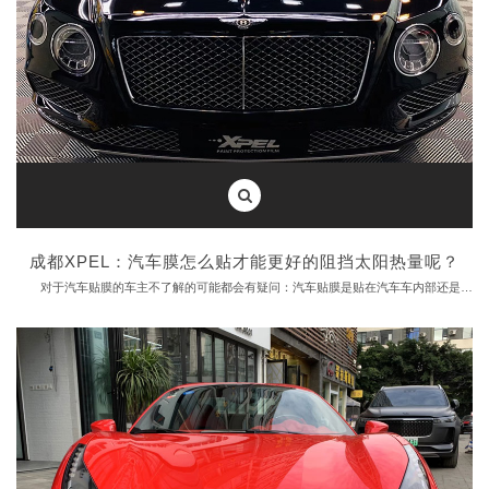
专业的汽车贴膜店设备齐全，选材考究，包括用什么颜色的光，贴膜时候光线的亮度，在什么温度下施工最好，应保持什么样的湿度范围，什么时候用弱水，什么地方用微水，而这些精确的数据，需要专业设备的参与，比如：①医用级别的照明系统;②先进喷淋降尘设备;③恒温空调等。
3、贴膜专用施工工具
工欲善其事，必先利其器。专业的施工工具能在一定程度上提高施工的便捷性，汽车贴膜常用的工具包括：刮板、手工刀、吹风机、洗膜液、安装液等，确保施工时的稳定，不会伤害到每一辆爱车。
4、优秀的技术团队
人们都说：”三分膜，七分贴“可见经验丰富的贴膜技师多么重要，有经验的贴膜团队是保证贴膜质量的前提，而且不一样的车型施工难度不同，培训出来的仅贴过几台车的技师跟有着大量车型施工经验的贴膜技师是不可同日而语的。
最后成都汽车贴膜小编给大家推荐一家成都专业汽车贴膜店，成都成都兴勤源--XPEL中国1号直营店
本文所有图片和视频均为XPEL中国1号直营店真实拍摄，欢迎转发分享!转载请注明XPELCHINA.COM.CN 来源
成都XPEL：汽车膜怎么贴才能更好的阻挡太阳热量呢？
对于汽车贴膜的车主不了解的可能都会有疑问：汽车贴膜是贴在汽车车内部还是外部？怎么贴才能得到更好的阻挡太阳热量呢？
在这里告诉车主，汽车膜是贴在车里面的，贴在里面，它不会受到风雨的影响。
随着汽车膜需求的增加，其市场也越来越大，各大商家都想来分一杯羹，也导致了假货的泛滥。
如果有人告诉你：“汽车贴膜贴在车外”或“汽车贴膜要贴两层”，这两种不同说法都是不正确的，要么是不懂行，要么就是就是在忽悠你。
如果了解不够，要找一个靠谱的品牌，找专业的店家，不要想捡便宜。使用假冒伪劣产品，不仅起不到保护作用，还会危害车内人员的健康，影响出行。
劣质的汽车贴膜容易起泡，影响爱车的美观，也会使视线模糊，产生视觉疲劳，甚至使车内人员感到头晕恶心，降低行车安全。