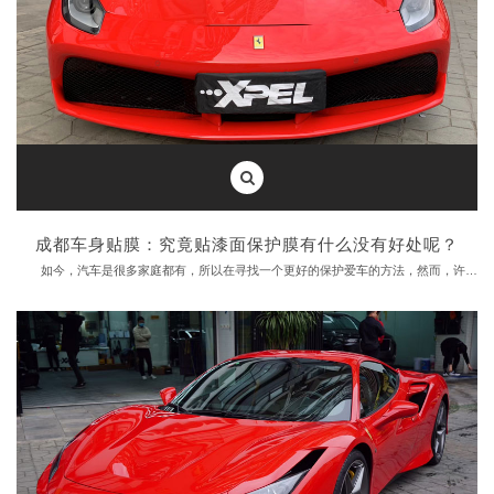
如何选择一个大品牌？看看他的名声，看看他的实力。首先，必须有优质产品的保护，高质量的产品是一个品牌，手册。
其次，要看到客户的信任，看到用户体验是否好，
成都XPEL
可以把成千上万的客户服务好的品牌不会坏。
成都车身贴膜：究竟贴漆面保护膜有什么没有好处呢？
如今，汽车是很多家庭都有，所以在寻找一个更好的保护爱车的方法，然而，许多车主实际上是漆面保护膜还不是很了解，为什么这么说呢？
小编经常看到车随意停在路边，风吹日晒，尘土飞扬，昆虫和其他赃物。真正的爱车的人会保护汽车漆面，通常做的就是给车贴漆面保护膜。
现在车已经成为家庭的必备品，车有使用年限，我们有钱也不会天天换新车，所以对于大家可以选择贴漆面保护膜，究竟贴漆面保护膜有什么没有好处呢？
隐形车衣是具有强的韧性，一般的小刮小擦都不会直接伤害到它，而且他还会进行自动修复。开车在路上遇到发生追尾，刮擦的情况，爱车的人都知道，忧愁的是车留下了刮痕，颜值下降。这些漆面保护膜可以为你解决。
其次，爱美之心，贴隐形车衣能将漆面的亮度提高30%以上，打蜡、镀晶、等都不再需要。
虽然说漆面保护膜相比镀晶等价格较高，但是好处同时也是相当明显的。
成都车身贴膜