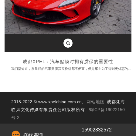
成都XPEL：汽车贴膜时拥有质保的重要性
我们都知道，质量好的汽车贴膜其实价格都不便宜，但是车主为了得到更优惠的价格就会同意贴膜店不好的做法，比如说用店面保修代替制造商的电子保修这种。
这种还比较多，造成车主在挑选汽车膜时被忽悠，而其中的危害，有些车主并不了解清楚。
第一、放弃售后保护权。
2015-2022 © www.xpelchina.com.cn,
网站地图
成都凭海
官方的电子保修通常会清楚地标明车主售后的细节，一些品牌的电子保修甚至会有虚假的承诺。而店面保修，内容全部由店主一张嘴，即使后续发现贴膜存在质量问题，如何解决也只能看店内的态度。
临风文化传媒有限责任公司版权所有
蜀ICP备19022150
第二、不看贴膜环境和技术
号-2
“三分膜 ，七分贴”，贴膜环境和技术人员技术至关重要。厂家的电子质保店对店铺环境、技师技术、质保要求都有严格的管理。那么，面对一个店面质保的店面、我们需要对门店是不是官方授权店面打个问号。
汽车贴膜
|
汽车改色
|
汽车贴膜视频
|
15902832572
汽车贴膜案例
三、产品真伪难辨
在线咨询